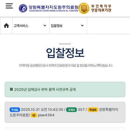
Home
고객서비스
입찰정보
입찰정보
지역거점 공공병원으로서 최적의 진료환경과 의료 질 향상을 위해 노력하겠습니다
2025년 검체검사 위탁 용역 사전규격 공개
2025.10.31 오전 10:42:35 /
307 /
강원특별자치
작성일
조회수
작성자
도원주의료원/
psw4394
ID