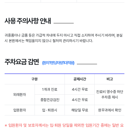
사용 주의사항 안내
귀중품이나 금품 등은 가급적 차내에 두지 마시고 직접 소지하여 주시기 바라며, 분실
시 본원에서는 책임을지지 않으니 철처히 관리하시기 바랍니다.
주차요금 감면
(환자 1명 당 차량 1대 적용)
구분
공제시간
비고
1개과 진료
4시간 무료
진료비 영수증 하단
외래환자
주차증 제시
종합건강검진
4시간 무료
입원환자
입 · 퇴원시
해당일 무료
원무과에서 확인
※ 입원환자 및 보호자께서는 입·퇴원 당일을 제외한 입원기간 중에는 일반 요