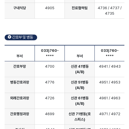
구내식당
4905
진료협력팀
4736 / 4737 /
4735
진료지원부서 원내번호 안내
간호부 및 병동
033)760-
033)760-
부서
****
부서
****
간호부장
4700
신관 41병동
4941 / 4943
(A/B)
병동간호과장
4776
신관 51병동
4951 / 4953
(A/B)
외래간호과장
4726
신관 61병동
4961 / 4963
(A/B)
간호행정과장
4699
신관 71병동(호
4971 / 4972
스피스)